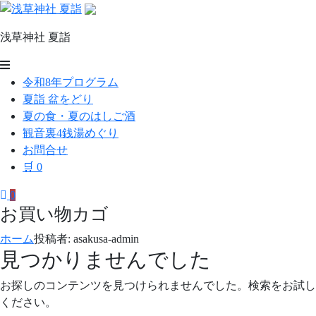
コ
ン
浅草神社 夏詣
テ
ン
浅
ツ
令和8年プログラム
草
へ
夏詣 盆をどり
ス
神
夏の食・夏のはしご酒
キ
観音裏4銭湯めぐり
社
ッ
お問合せ
プ
夏
🛒
0
詣
0
お買い物カゴ
ホーム
投稿者: asakusa-admin
見つかりませんでした
お探しのコンテンツを見つけられませんでした。検索をお試し
ください。