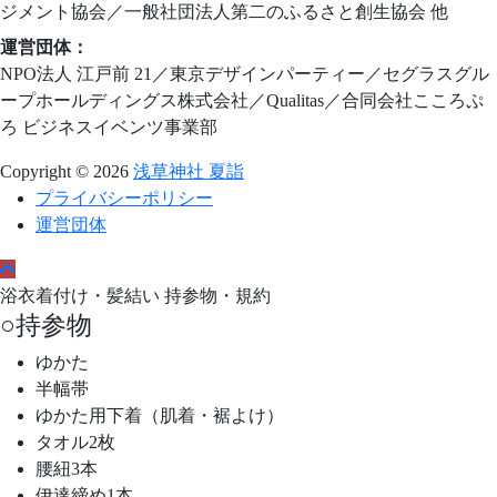
ジメント協会／一般社団法人第二のふるさと創生協会 他
運営団体：
NPO法人 江戸前 21／東京デザインパーティー／セグラスグル
ープホールディングス株式会社／Qualitas／合同会社こころぷ
ろ ビジネスイベンツ事業部
Copyright © 2026
浅草神社 夏詣
プライバシーポリシー
運営団体
浴衣着付け・髪結い 持参物・規約
○持参物
ゆかた
半幅帯
ゆかた用下着（肌着・裾よけ）
タオル2枚
腰紐3本
伊達締め1本