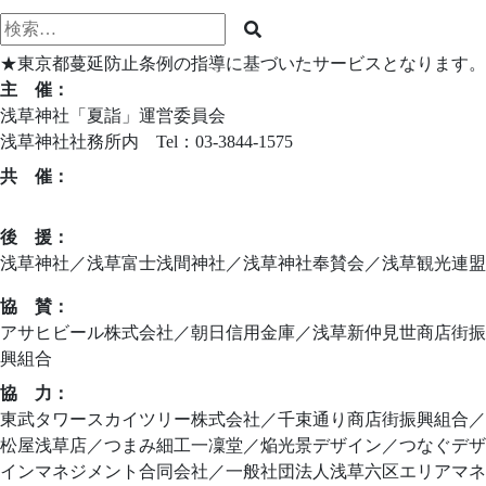
検
検
索
索
★東京都蔓延防止条例の指導に基づいたサービスとなります。
対
主 催：
象:
浅草神社「夏詣」運営委員会
浅草神社社務所内 Tel：03-3844-1575
共 催：
ニッポンの新しい習慣づくり夏詣実行委員会
後 援：
浅草神社／浅草富士浅間神社／浅草神社奉賛会／浅草観光連盟
協 賛：
アサヒビール株式会社／朝日信用金庫／浅草新仲見世商店街振
興組合
協 力：
東武タワースカイツリー株式会社／千束通り商店街振興組合／
松屋浅草店／つまみ細工一凜堂／焔光景デザイン／つなぐデザ
インマネジメント合同会社／一般社団法人浅草六区エリアマネ