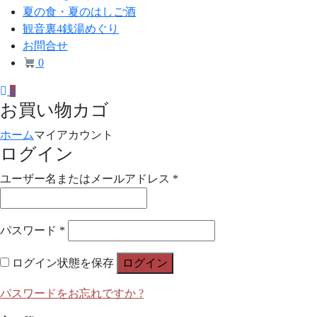
神
夏の食・夏のはしご酒
観音裏4銭湯めぐり
社
お問合せ
夏
0
詣
0
お買い物カゴ
ホーム
マイアカウント
ログイン
必
ユーザー名またはメールアドレス
*
須
必
パスワード
*
須
ログイン状態を保存
ログイン
パスワードをお忘れですか ?