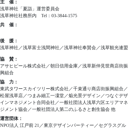
主 催：
浅草神社「夏詣」運営委員会
浅草神社社務所内 Tel：03-3844-1575
共 催：
ニッポンの新しい習慣づくり夏詣実行委員会
後 援：
浅草神社／浅草富士浅間神社／浅草神社奉賛会／浅草観光連盟
協 賛：
アサヒビール株式会社／朝日信用金庫／浅草新仲見世商店街振
興組合
協 力：
東武タワースカイツリー株式会社／千束通り商店街振興組合／
松屋浅草店／つまみ細工一凜堂／焔光景デザイン／つなぐデザ
インマネジメント合同会社／一般社団法人浅草六区エリアマネ
ジメント協会／一般社団法人第二のふるさと創生協会 他
運営団体：
NPO法人 江戸前 21／東京デザインパーティー／セグラスグル