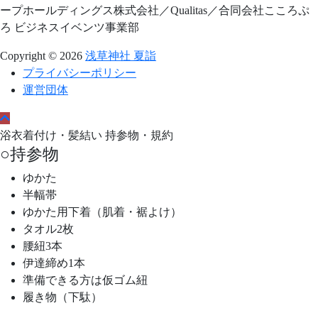
ープホールディングス株式会社／Qualitas／合同会社こころぷ
ろ ビジネスイベンツ事業部
Copyright © 2026
浅草神社 夏詣
プライバシーポリシー
運営団体
浴衣着付け・髪結い 持参物・規約
○持参物
ゆかた
半幅帯
ゆかた用下着（肌着・裾よけ）
タオル2枚
腰紐3本
伊達締め1本
準備できる方は仮ゴム紐
履き物（下駄）