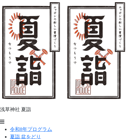
コ
ン
テ
ン
ツ
へ
ス
キ
ッ
プ
浅草神社 夏詣
浅
令和8年プログラム
草
夏詣 盆をどり