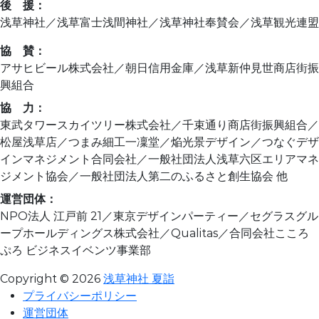
後 援：
浅草神社／浅草富士浅間神社／浅草神社奉賛会／浅草観光連盟
協 賛：
アサヒビール株式会社／朝日信用金庫／浅草新仲見世商店街振
興組合
協 力：
東武タワースカイツリー株式会社／千束通り商店街振興組合／
松屋浅草店／つまみ細工一凜堂／焔光景デザイン／つなぐデザ
インマネジメント合同会社／一般社団法人浅草六区エリアマネ
ジメント協会／一般社団法人第二のふるさと創生協会 他
運営団体：
NPO法人 江戸前 21／東京デザインパーティー／セグラスグル
ープホールディングス株式会社／Qualitas／合同会社こころ
ぷろ ビジネスイベンツ事業部
Copyright © 2026
浅草神社 夏詣
プライバシーポリシー
運営団体