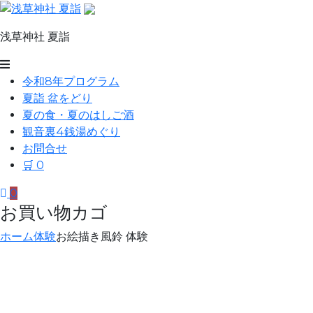
コ
ン
浅草神社 夏詣
テ
ン
浅
ツ
令和8年プログラム
草
へ
夏詣 盆をどり
ス
神
夏の食・夏のはしご酒
キ
観音裏4銭湯めぐり
社
ッ
お問合せ
夏
プ
🛒
0
詣
0
お買い物カゴ
ホーム
体験
お絵描き風鈴 体験