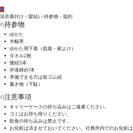
浴衣着付け・髪結い 持参物・規約
○持参物
ゆかた
半幅帯
ゆかた用下着（肌着・裾よけ）
タオル2枚
腰紐3本
伊達締め1本
準備できる方は仮ゴム紐
履き物（下駄）
○注意事項
キャリーケースの持ち込みはご遠慮ください。
ゴミはお持ち帰りください。
飲食の持ち込みは禁止です。
お化粧は済ませておいでください。社務所内でのお化粧は