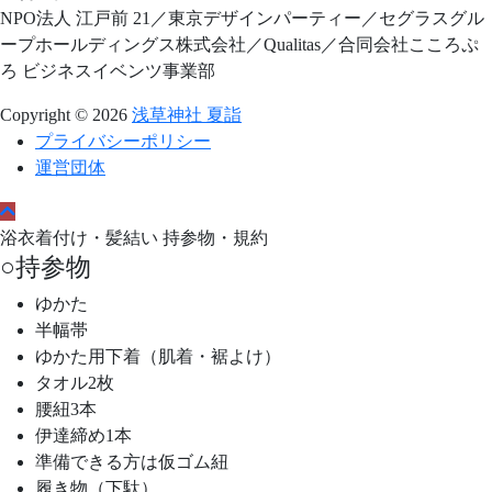
NPO法人 江戸前 21／東京デザインパーティー／セグラスグル
ープホールディングス株式会社／Qualitas／合同会社こころぷ
ろ ビジネスイベンツ事業部
Copyright © 2026
浅草神社 夏詣
プライバシーポリシー
運営団体
浴衣着付け・髪結い 持参物・規約
○持参物
ゆかた
半幅帯
ゆかた用下着（肌着・裾よけ）
タオル2枚
腰紐3本
伊達締め1本
準備できる方は仮ゴム紐
履き物（下駄）