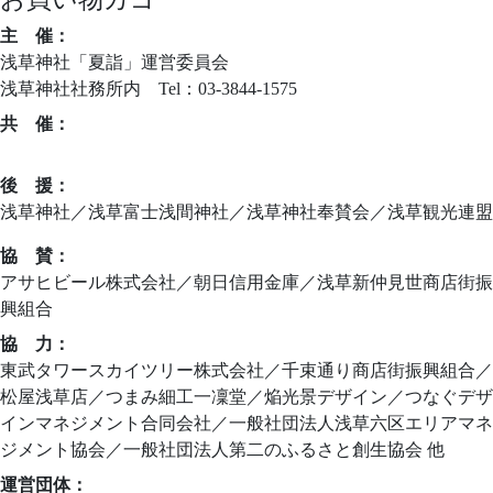
主 催：
浅草神社「夏詣」運営委員会
浅草神社社務所内 Tel：03-3844-1575
共 催：
ニッポンの新しい習慣づくり夏詣実行委員会
後 援：
浅草神社／浅草富士浅間神社／浅草神社奉賛会／浅草観光連盟
協 賛：
アサヒビール株式会社／朝日信用金庫／浅草新仲見世商店街振
興組合
協 力：
東武タワースカイツリー株式会社／千束通り商店街振興組合／
松屋浅草店／つまみ細工一凜堂／焔光景デザイン／つなぐデザ
インマネジメント合同会社／一般社団法人浅草六区エリアマネ
ジメント協会／一般社団法人第二のふるさと創生協会 他
運営団体：