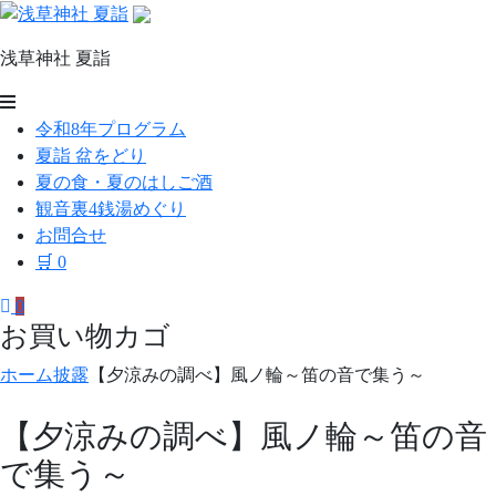
コ
ン
浅草神社 夏詣
テ
ン
浅
ツ
令和8年プログラム
草
へ
夏詣 盆をどり
ス
神
夏の食・夏のはしご酒
キ
観音裏4銭湯めぐり
社
ッ
お問合せ
プ
夏
🛒
0
詣
0
お買い物カゴ
ホーム
披露
【夕涼みの調べ】風ノ輪～笛の音で集う～
【夕涼みの調べ】風ノ輪～笛の音
で集う～