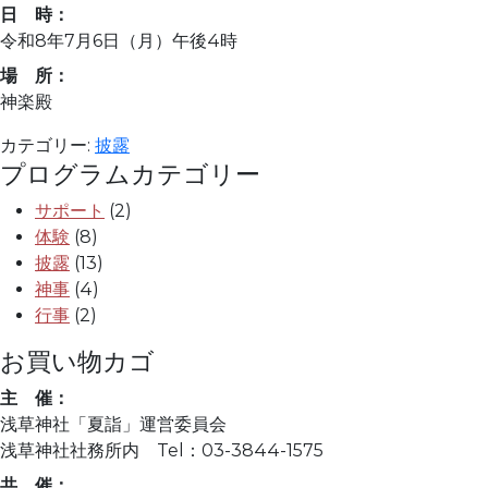
日 時：
令和8年7月6日（月）午後4時
場 所：
神楽殿
カテゴリー:
披露
プログラムカテゴリー
サポート
(2)
体験
(8)
披露
(13)
神事
(4)
行事
(2)
お買い物カゴ
主 催：
浅草神社「夏詣」運営委員会
浅草神社社務所内 Tel：03-3844-1575
共 催：