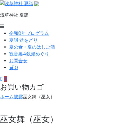
コ
ン
浅草神社 夏詣
テ
ン
浅
ツ
令和8年プログラム
草
へ
夏詣 盆をどり
ス
神
夏の食・夏のはしご酒
キ
観音裏4銭湯めぐり
社
ッ
お問合せ
夏
プ
🛒
0
詣
0
お買い物カゴ
ホーム
披露
巫女舞（巫女）
巫女舞（巫女）