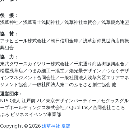
ニッポンの新しい習慣づくり夏詣実行委員会
後 援：
浅草神社／浅草富士浅間神社／浅草神社奉賛会／浅草観光連盟
協 賛：
アサヒビール株式会社／朝日信用金庫／浅草新仲見世商店街振
興組合
協 力：
東武タワースカイツリー株式会社／千束通り商店街振興組合／
松屋浅草店／つまみ細工一凜堂／焔光景デザイン／つなぐデザ
インマネジメント合同会社／一般社団法人浅草六区エリアマネ
ジメント協会／一般社団法人第二のふるさと創生協会 他
運営団体：
NPO法人 江戸前 21／東京デザインパーティー／セグラスグル
ープホールディングス株式会社／Qualitas／合同会社こころ
ぷろ ビジネスイベンツ事業部
Copyright © 2026
浅草神社 夏詣