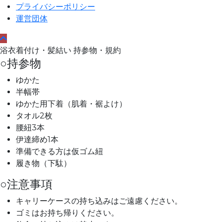
プライバシーポリシー
運営団体
浴衣着付け・髪結い 持参物・規約
○持参物
ゆかた
半幅帯
ゆかた用下着（肌着・裾よけ）
タオル2枚
腰紐3本
伊達締め1本
準備できる方は仮ゴム紐
履き物（下駄）
○注意事項
キャリーケースの持ち込みはご遠慮ください。
ゴミはお持ち帰りください。