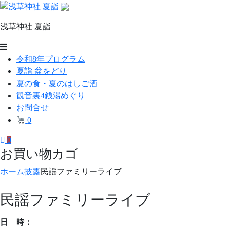
コ
ン
浅草神社 夏詣
テ
ン
浅
ツ
令和8年プログラム
草
へ
夏詣 盆をどり
ス
神
夏の食・夏のはしご酒
キ
観音裏4銭湯めぐり
社
ッ
お問合せ
プ
夏
0
詣
0
お買い物カゴ
ホーム
披露
民謡ファミリーライブ
民謡ファミリーライブ
日 時：