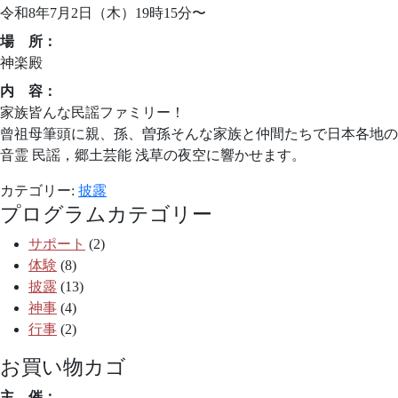
令和8年7月2日（木）19時15分〜
場 所：
神楽殿
内 容：
家族皆んな民謡ファミリー！
曾祖母筆頭に親、孫、曽孫そんな家族と仲間たちで日本各地の
音霊 民謡，郷土芸能 浅草の夜空に響かせます。
カテゴリー:
披露
プログラムカテゴリー
サポート
(2)
体験
(8)
披露
(13)
神事
(4)
行事
(2)
お買い物カゴ
主 催：