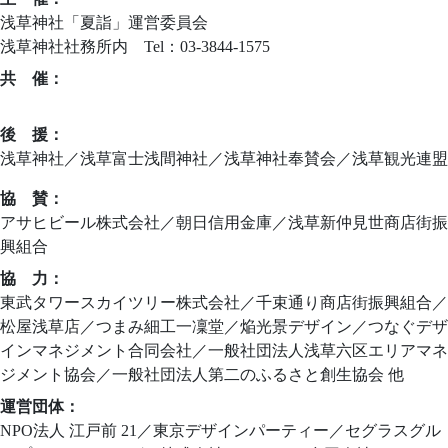
浅草神社「夏詣」運営委員会
浅草神社社務所内 Tel：03-3844-1575
共 催：
ニッポンの新しい習慣づくり夏詣実行委員会
後 援：
浅草神社／浅草富士浅間神社／浅草神社奉賛会／浅草観光連盟
協 賛：
アサヒビール株式会社／朝日信用金庫／浅草新仲見世商店街振
興組合
協 力：
東武タワースカイツリー株式会社／千束通り商店街振興組合／
松屋浅草店／つまみ細工一凜堂／焔光景デザイン／つなぐデザ
インマネジメント合同会社／一般社団法人浅草六区エリアマネ
ジメント協会／一般社団法人第二のふるさと創生協会 他
運営団体：
NPO法人 江戸前 21／東京デザインパーティー／セグラスグル