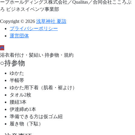
ープホールディングス株式会社／Qualitas／合同会社こころぷ
ろ ビジネスイベンツ事業部
Copyright © 2026
浅草神社 夏詣
プライバシーポリシー
運営団体
浴衣着付け・髪結い 持参物・規約
○持参物
ゆかた
半幅帯
ゆかた用下着（肌着・裾よけ）
タオル2枚
腰紐3本
伊達締め1本
準備できる方は仮ゴム紐
履き物（下駄）