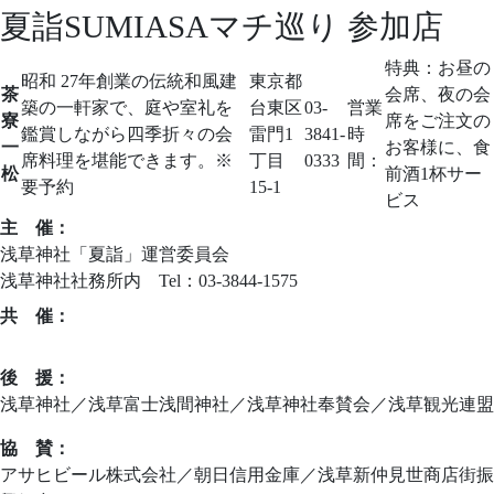
夏詣SUMIASAマチ巡り 参加店
特典：
お昼の
昭和 27年創業の伝統和風建
東京都
茶
会席、夜の会
築の一軒家で、庭や室礼を
台東区
03-
営業
寮
席をご注文の
鑑賞しながら四季折々の会
雷門1
3841-
時
一
お客様に、食
席料理を堪能できます。※
丁目
0333
間：
松
前酒1杯サー
要予約
15-1
ビス
主 催：
浅草神社「夏詣」運営委員会
浅草神社社務所内 Tel：03-3844-1575
共 催：
ニッポンの新しい習慣づくり夏詣実行委員会
後 援：
浅草神社／浅草富士浅間神社／浅草神社奉賛会／浅草観光連盟
協 賛：
アサヒビール株式会社／朝日信用金庫／浅草新仲見世商店街振