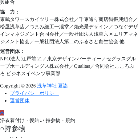
興組合
協 力：
東武タワースカイツリー株式会社／千束通り商店街振興組合／
松屋浅草店／つまみ細工一凜堂／焔光景デザイン／つなぐデザ
インマネジメント合同会社／一般社団法人浅草六区エリアマネ
ジメント協会／一般社団法人第二のふるさと創生協会 他
運営団体：
NPO法人 江戸前 21／東京デザインパーティー／セグラスグル
ープホールディングス株式会社／Qualitas／合同会社こころぷ
ろ ビジネスイベンツ事業部
Copyright © 2026
浅草神社 夏詣
プライバシーポリシー
運営団体
浴衣着付け・髪結い 持参物・規約
○持参物