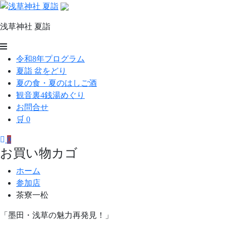
コ
ン
浅草神社 夏詣
テ
ン
浅
ツ
令和8年プログラム
草
へ
夏詣 盆をどり
ス
神
夏の食・夏のはしご酒
キ
観音裏4銭湯めぐり
社
ッ
お問合せ
プ
夏
🛒
0
詣
0
お買い物カゴ
ホーム
参加店
茶寮一松
「墨田・浅草の魅力再発見！」