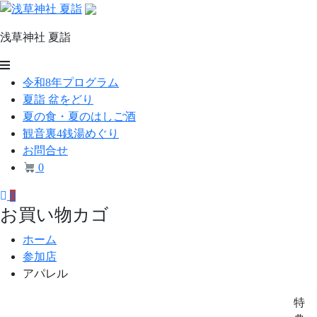
コ
ン
浅草神社 夏詣
テ
ン
浅
ツ
令和8年プログラム
草
へ
夏詣 盆をどり
ス
神
夏の食・夏のはしご酒
キ
観音裏4銭湯めぐり
社
ッ
お問合せ
プ
夏
0
詣
0
お買い物カゴ
ホーム
参加店
アパレル
特