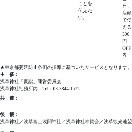
ことを
日、
伝えた
店頭
い。
で使
える
300
円
OFF
券
★東京都蔓延防止条例の指導に基づいたサービスとなります。
主 催：
浅草神社「夏詣」運営委員会
浅草神社社務所内 Tel：03-3844-1575
共 催：
ニッポンの新しい習慣づくり夏詣実行委員会
後 援：
浅草神社／浅草富士浅間神社／浅草神社奉賛会／浅草観光連盟