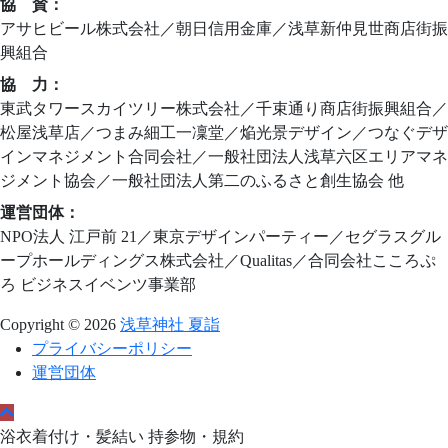
協 賛：
アサヒビール株式会社／朝日信用金庫／浅草新仲見世商店街振
興組合
協 力：
東武タワースカイツリー株式会社／千束通り商店街振興組合／
松屋浅草店／つまみ細工一凜堂／焔光景デザイン／つなぐデザ
インマネジメント合同会社／一般社団法人浅草六区エリアマネ
ジメント協会／一般社団法人第二のふるさと創生協会 他
運営団体：
NPO法人 江戸前 21／東京デザインパーティー／セグラスグル
ープホールディングス株式会社／Qualitas／合同会社こころぷ
ろ ビジネスイベンツ事業部
Copyright © 2026
浅草神社 夏詣
プライバシーポリシー
運営団体
浴衣着付け・髪結い 持参物・規約