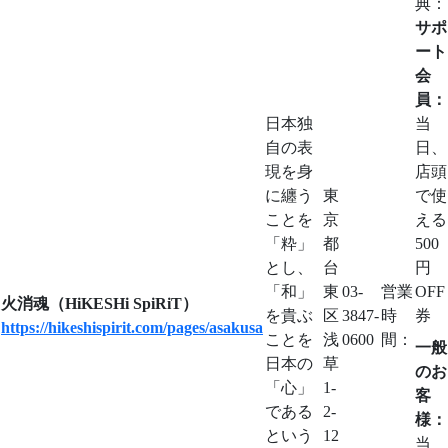
典：
サポ
ート
会
員：
日本独
当
自の表
日、
現を身
店頭
に纏う
東
で使
ことを
京
える
「粋」
都
500
とし、
台
円
「和」
東
03-
営業
OFF
火消魂（HiKESHi SpiRiT）
を貴ぶ
区
3847-
時
券
https://hikeshispirit.com/pages/asakusa
ことを
浅
0600
間：
一般
日本の
草
のお
「心」
1-
客
である
2-
様：
という
12
当