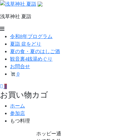
コ
ン
浅草神社 夏詣
テ
ン
浅
ツ
令和8年プログラム
草
へ
夏詣 盆をどり
ス
神
夏の食・夏のはしご酒
キ
観音裏4銭湯めぐり
社
ッ
お問合せ
プ
夏
0
詣
0
お買い物カゴ
ホーム
参加店
もつ料理
ホッピー通