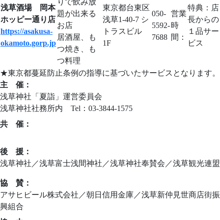
りで飲み放
浅草酒場 岡本
東京都台東区
特典：
店
題が出来る
050-
営業
ホッピー通り店
浅草1-40-7 シ
長からの
お店
5592-
時
https://asakusa-
トラスビル
１品サー
居酒屋、も
7688
間：
okamoto.gorp.jp
1F
ビス
つ焼き、も
つ料理
★東京都蔓延防止条例の指導に基づいたサービスとなります。
主 催：
浅草神社「夏詣」運営委員会
浅草神社社務所内 Tel：03-3844-1575
共 催：
ニッポンの新しい習慣づくり夏詣実行委員会
後 援：
浅草神社／浅草富士浅間神社／浅草神社奉賛会／浅草観光連盟
協 賛：
アサヒビール株式会社／朝日信用金庫／浅草新仲見世商店街振
興組合