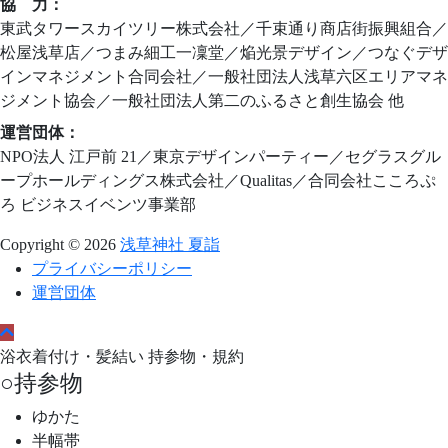
協 力：
東武タワースカイツリー株式会社／千束通り商店街振興組合／
松屋浅草店／つまみ細工一凜堂／焔光景デザイン／つなぐデザ
インマネジメント合同会社／一般社団法人浅草六区エリアマネ
ジメント協会／一般社団法人第二のふるさと創生協会 他
運営団体：
NPO法人 江戸前 21／東京デザインパーティー／セグラスグル
ープホールディングス株式会社／Qualitas／合同会社こころぷ
ろ ビジネスイベンツ事業部
Copyright © 2026
浅草神社 夏詣
プライバシーポリシー
運営団体
浴衣着付け・髪結い 持参物・規約
○持参物
ゆかた
半幅帯